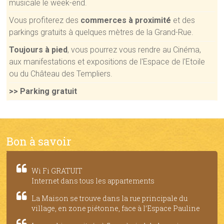
musicale le week-end.
Vous profiterez des
commerces à proximité
et des
parkings gratuits à quelques mètres de la Grand-Rue.
Toujours à pied
, vous pourrez vous rendre au Cinéma,
aux manifestations et expositions de l'Espace de l'Etoile
ou du Château des Templiers.
>> Parking gratuit
Bon à savoir
Wi Fi GRATUIT
Internet dans tous les appartements
La Maison se trouve dans la rue principale du
village, en zone piétonne, face à l’Espace Pauline